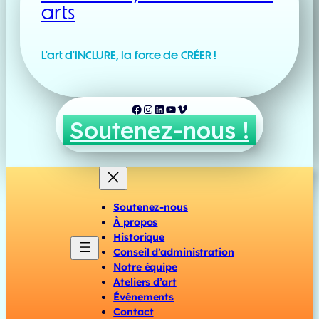
arts
L'art d'INCLURE, la force de CRÉER !
Facebook
Instagram
LinkedIn
YouTube
Vimeo
Soutenez-nous !
Soutenez-nous
À propos
Historique
Conseil d’administration
Notre équipe
Ateliers d’art
Événements
Contact