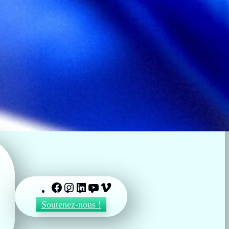
Facebook
Instagram
LinkedIn
YouTube
Vimeo
Soutenez-nous !